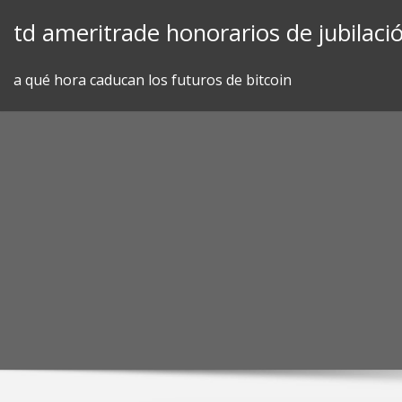
Skip
td ameritrade honorarios de jubilaci
to
content
a qué hora caducan los futuros de bitcoin