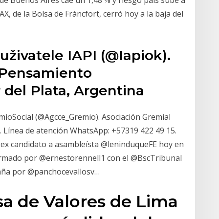
AX, de la Bolsa de Fráncfort, cerró hoy a la baja del
uživatele IAPI (@Iapiok).
y Pensamiento
r del Plata, Argentina
mioSocial (@Agcce_Gremio). Asociación Gremial
. Línea de atención WhatsApp: +57319 422 49 15.
 ex candidato a asambleísta @leninduqueFE hoy en
o firmado por @ernestorennell1 con el @BscTribunal
mpaña por @panchocevallosv…
lsa de Valores de Lima