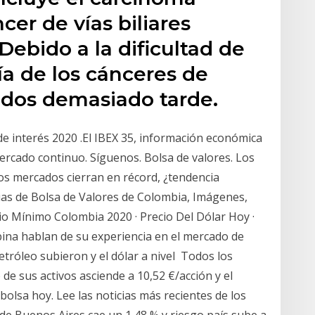
cer de vías biliares
Debido a la dificultad de
ía de los cánceres de
ados demasiado tarde.
de interés 2020 .El IBEX 35, información económica
mercado continuo. Síguenos. Bolsa de valores. Los
Los mercados cierran en récord, ¿tendencia
cias de Bolsa de Valores de Colombia, Imágenes,
rio Mínimo Colombia 2020 · Precio Del Dólar Hoy ·
bina hablan de su experiencia en el mercado de
petróleo subieron y el dólar a nivel Todos los
 de sus activos asciende a 10,52 €/acción y el
bolsa hoy. Lee las noticias más recientes de los
de Buenos Aires cae un 1,48 % y riesgo país sube a