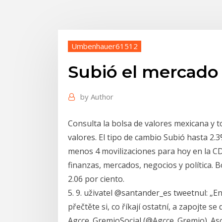
Umbenhauer61512
Subió el mercado 
by
Author
Consulta la bolsa de valores mexicana y t
valores. El tipo de cambio Subió hasta 2.3
menos 4 movilizaciones para hoy en la C
finanzas, mercados, negocios y política. B
2.06 por ciento.
5. 9. uživatel @santander_es tweetnul: „E
přečtěte si, co říkají ostatní, a zapojte s
Agcce_GremioSocial (@Agcce_Gremio). Aso